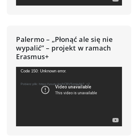
Palermo – „Płonąć ale się nie
wypalić” – projekt w ramach
Erasmus+
Odtwarzacz
Code 150: Unknown error.
video
Pobierz plik: https://youtu.be/hCBV5zmjaAk?_=2