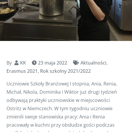
By
KK
23 maja 2022
Aktualności
,
Erasmus 2021
,
Rok szkolny 2021/2022
Uczniowie Szkoły Branżowej I stopnia, Ania, Renia,
Michał, Nikola, Dominika i Wiktor już drugi tydzień
odbywają praktyki uczniowskie w miejscowości
Ostritz w Niemczech. W tym tygodniu uczniowie
zmienili swoje stanowiska pracy: Ania i Renia
pracowały w kuchni przy obsłudze gości podczas