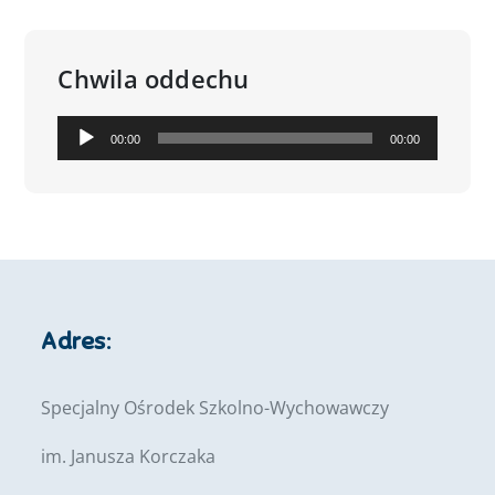
Chwila oddechu
Odtwarzacz
00:00
00:00
plików
dźwiękowych
Adres:
Specjalny Ośrodek Szkolno-Wychowawczy
im. Janusza Korczaka