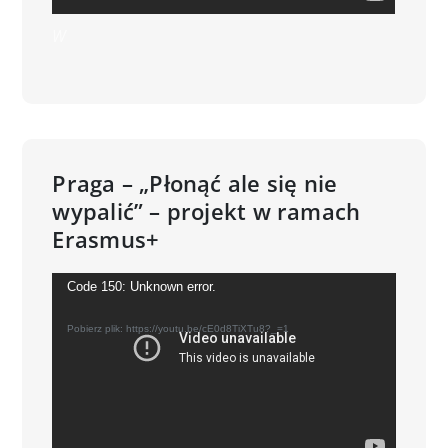
W
Praga – „Płonąć ale się nie
wypalić” – projekt w ramach
Erasmus+
Odtwarzacz
Code 150: Unknown error.
video
Pobierz plik: https://youtu.be/cE0d8TiXTu8?_=1