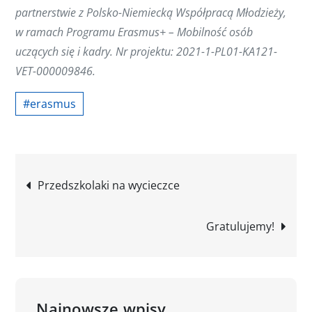
partnerstwie z Polsko-Niemiecką Współpracą Młodzieży,
w ramach Programu Erasmus+ – Mobilność osób
uczących się i kadry. Nr projektu: 2021-1-PL01-KA121-
VET-000009846.
#erasmus
Nawigacja
Przedszkolaki na wycieczce
wpisu
Gratulujemy!
Najnowsze wpisy