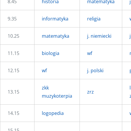
8.45
historia
matematyka
9.35
informatyka
religia
10.25
matematyka
j. niemiecki
11.15
biologia
wf
12.15
wf
j. polski
zkk
13.15
zrz
muzykoterpia
14.15
logopedia
15.15