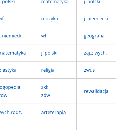
j. polski
matematyka
j. polski
wf
muzyka
j. niemiecki
j. niemiecki
wf
geografia
matematyka
j. polski
zaj.z.wych.
plastyka
religia
zwus
logopedia
zkk
rewalidacja
zdw
zdw
wych.rodz.
arteterapia