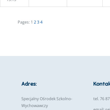
Pages:
1
2
3
4
Adres:
Kontak
Specjalny Ośrodek Szkolno-
tel. 76 8
Wychowawczy
email:
se