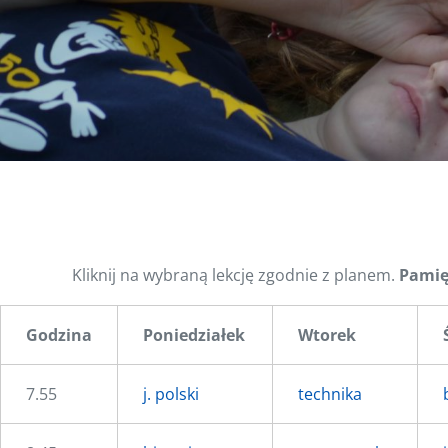
Kliknij na wybraną lekcję zgodnie z planem.
Pamię
Godzina
Poniedziałek
Wtorek
7.55
j. polski
technika