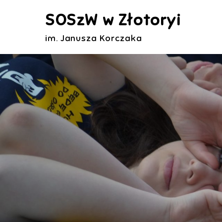
Skip
SOSzW w Złotoryi
to
content
im. Janusza Korczaka