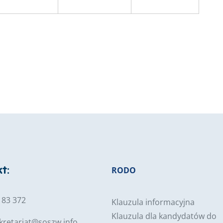
t:
RODO
7 83 372
Klauzula informacyjna
Klauzula dla kandydatów do
kretariat@soszw.info