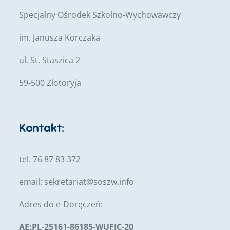
Specjalny Ośrodek Szkolno-Wychowawczy
im. Janusza Korczaka
ul. St. Staszica 2
59-500 Złotoryja
Kontakt:
tel. 76 87 83 372
email:
sekretariat@soszw.info
Adres do e-Doręczeń:
AE:PL-25161-86185-WUFJC-20