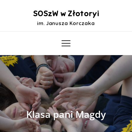
Skip
to
SOSzW w Złotoryi
content
im. Janusza Korczaka
Klasa pani Magdy