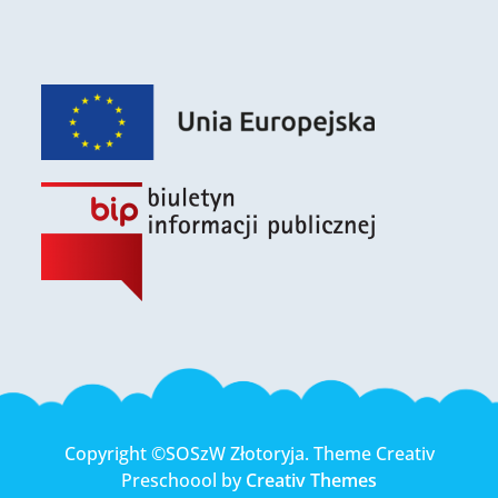
Copyright ©SOSzW Złotoryja. Theme Creativ
Preschoool by
Creativ Themes